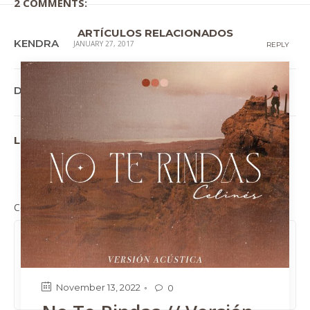
2 COMMENTS:
ARTÍCULOS RELACIONADOS
KENDRA
JANUARY 27, 2017
REPLY
Dalys Fabiana
SEPTEMBER 6, 2017
REPLY
LEAVE A REPLY
Comment
*
November 13, 2022
0
