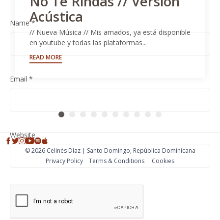
No Te Rindas // Versión
Acústica
Name
*
// Nueva Música // Mis amados, ya está disponible
en youtube y todas las plataformas...
READ MORE
Email
*
Website
© 2026 Celinés Díaz | Santo Domingo, República Dominicana
Privacy Policy
Тerms & Conditions
Cookies