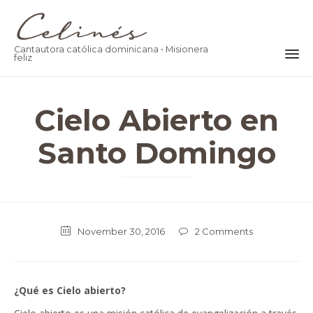
Cantautora católica dominicana • Misionera
feliz
Ski
to
Cielo Abierto en
co
Santo Domingo
November 30, 2016
2
Comments

¿Qué es Cielo abierto?