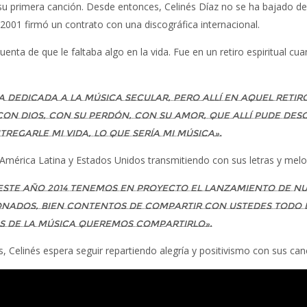
u primera canción. Desde entonces, Celinés Díaz no se ha bajado d
2001 firmó un contrato con una discográfica internacional.
enta de que le faltaba algo en la vida. Fue en un retiro espiritual cu
a dedicada a la música secular, pero allí en aquel retir
on Dios, con su perdón, con su amor, que allí pude descu
regarle mi vida, lo que sería mi música».
América Latina y Estados Unidos transmitiendo con sus letras y melod
este año 2014 tenemos en proyecto el lanzamiento de nu
ionados, bien contentos de compartir con ustedes todo 
és de la música queremos compartirlo».
, Celinés espera seguir repartiendo alegría y positivismo con sus c