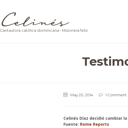
Cantautora católica dominicana • Misionera feliz
Testim
May 20, 2014
1
Comment

Celinés Díaz decidió cambiar la
Fuente:
Rome Reports