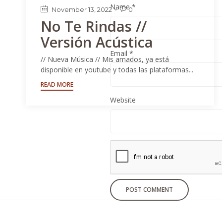
Name
*
November 13, 2022
0

No Te Rindas //
Versión Acústica
Email
*
// Nueva Música // Mis amados, ya está
disponible en youtube y todas las plataformas...
READ MORE
Website