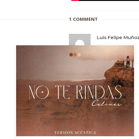
1 COMMENT
Luis Felipe Muñoz
LEAVE A REPLY
Comment
*