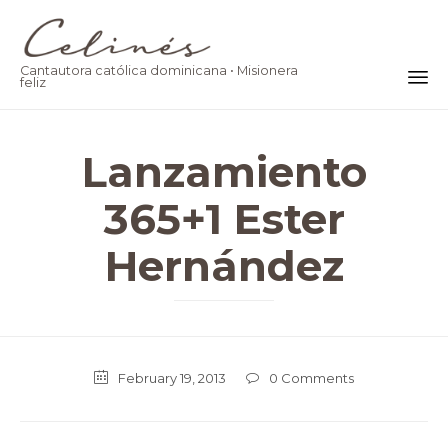
Cantautora católica dominicana • Misionera
feliz
Ski
to
Lanzamiento
co
365+1 Ester
Hernández
February 19, 2013
0
Comments
