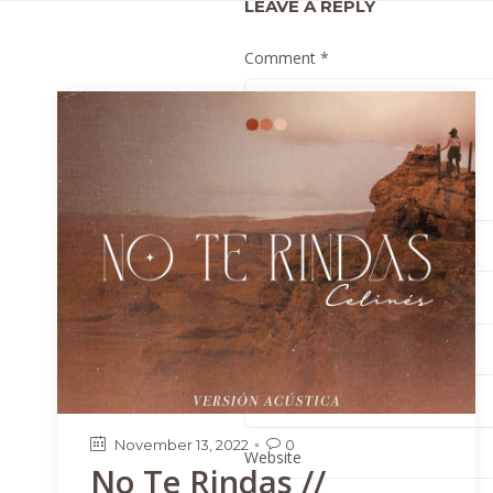
LEAVE A REPLY
Comment
*
Name
*
Email
*
November 13, 2022
0

Website
No Te Rindas //