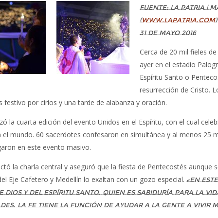
Fuente: LA PATRIA | 
(
www.lapatria.com
)
31 de mayo 2016
Cerca de 20 mil fieles de 
ayer en el estadio Palogr
Espíritu Santo o Penteco
resurrección de Cristo. 
 festivo por cirios y una tarde de alabanza y oración.
zó la cuarta edición del evento Unidos en el Espíritu, con el cual ce
 en el mundo. 60 sacerdotes confesaron en simultánea y al menos 25 
garon en este evento masivo.
ctó la charla central y aseguró que la fiesta de Pentecostés aunque se
del Eje Cafetero y Medellín lo exaltan con un gozo especial.
«En est
 Dios y del Espíritu Santo, quien es sabiduría para la vi
des. La fe tiene la función de ayudar a la gente a vivir 